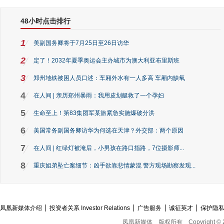
48小时点击排行
1
美副国务卿将于7月25日至26日访华
2
定了！2032年夏季奥运会主办城市为澳大利亚布里斯班
3
郑州地铁被困人员口述：车厢外水有一人多高 车厢内缺氧
4
在人间 | 亲历郑州暴雨：我用皮划艇救了一个孕妇
5
生命至上！第83集团军某旅紧急实施爆破分洪
6
美国常务副国务卿访华为何选在天津？外交部：两个原因
7
在人间 | 红绿灯被淹后，小男孩在路口指路，7位摄影师...
8
重庆姐弟坠亡案细节：凶手欲靠悲情蒙混 警方现场勘察发现...
凤凰新媒体介绍
投资者关系 Investor Relations
广告服务
诚征英才
保护隐
凤凰新媒体
版权所有
Copyright © 