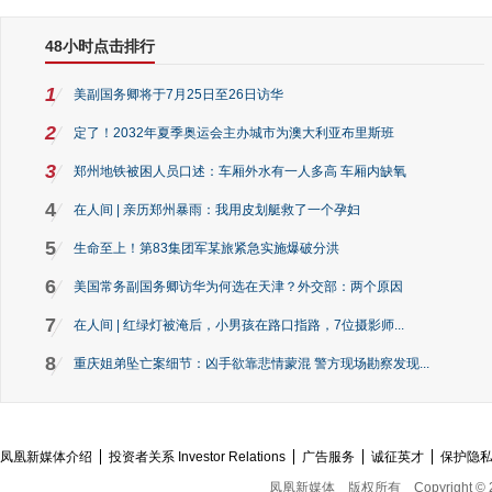
48小时点击排行
1
美副国务卿将于7月25日至26日访华
2
定了！2032年夏季奥运会主办城市为澳大利亚布里斯班
3
郑州地铁被困人员口述：车厢外水有一人多高 车厢内缺氧
4
在人间 | 亲历郑州暴雨：我用皮划艇救了一个孕妇
5
生命至上！第83集团军某旅紧急实施爆破分洪
6
美国常务副国务卿访华为何选在天津？外交部：两个原因
7
在人间 | 红绿灯被淹后，小男孩在路口指路，7位摄影师...
8
重庆姐弟坠亡案细节：凶手欲靠悲情蒙混 警方现场勘察发现...
凤凰新媒体介绍
投资者关系 Investor Relations
广告服务
诚征英才
保护隐
凤凰新媒体
版权所有
Copyright © 