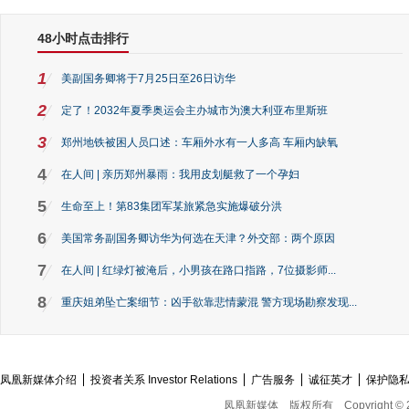
48小时点击排行
1
美副国务卿将于7月25日至26日访华
2
定了！2032年夏季奥运会主办城市为澳大利亚布里斯班
3
郑州地铁被困人员口述：车厢外水有一人多高 车厢内缺氧
4
在人间 | 亲历郑州暴雨：我用皮划艇救了一个孕妇
5
生命至上！第83集团军某旅紧急实施爆破分洪
6
美国常务副国务卿访华为何选在天津？外交部：两个原因
7
在人间 | 红绿灯被淹后，小男孩在路口指路，7位摄影师...
8
重庆姐弟坠亡案细节：凶手欲靠悲情蒙混 警方现场勘察发现...
凤凰新媒体介绍
投资者关系 Investor Relations
广告服务
诚征英才
保护隐
凤凰新媒体
版权所有
Copyright © 