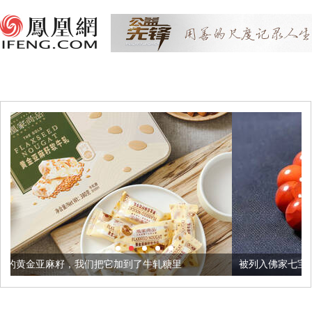
把它加到了牛轧糖里
被列入佛家七宝的它到底有多美？