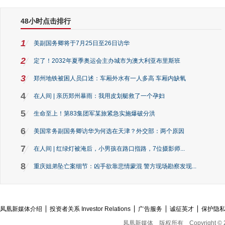
48小时点击排行
1
美副国务卿将于7月25日至26日访华
2
定了！2032年夏季奥运会主办城市为澳大利亚布里斯班
3
郑州地铁被困人员口述：车厢外水有一人多高 车厢内缺氧
4
在人间 | 亲历郑州暴雨：我用皮划艇救了一个孕妇
5
生命至上！第83集团军某旅紧急实施爆破分洪
6
美国常务副国务卿访华为何选在天津？外交部：两个原因
7
在人间 | 红绿灯被淹后，小男孩在路口指路，7位摄影师...
8
重庆姐弟坠亡案细节：凶手欲靠悲情蒙混 警方现场勘察发现...
凤凰新媒体介绍
投资者关系 Investor Relations
广告服务
诚征英才
保护隐
凤凰新媒体
版权所有
Copyright © 