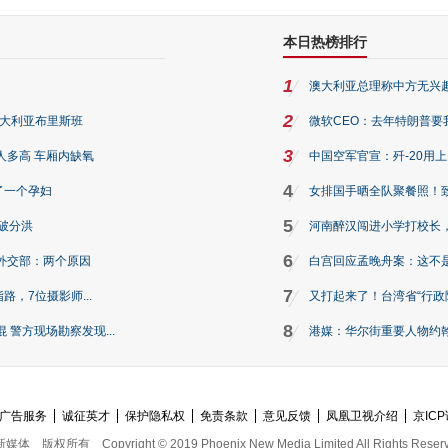
本日热榜排行
1
澳大利亚总理称中方无兴
2
澳大利亚布里斯班
微软CEO：去年特朗普要我们收
3
人多高 车厢内缺氧
中国空军官宣：歼-20用
4
了一个孕妇
女排国手晒全队聚餐照！
5
破分洪
河南醉汉闯进小学打校长，
6
外交部：两个原因
白宫回应孟晚舟案：这不
7
路，7位摄影师...
又打起来了！台湾省“行政院
8
警方现场勘察发现...
港媒：华尔街重要人物约翰·
广告服务
诚征英才
保护隐私权
免责条款
意见反馈
凤凰卫视介绍
京ICP
新媒体
版权所有
Copyright © 2019 Phoenix New Media Limited All Rights Reser