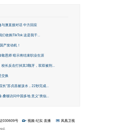
趣与澳直接对话 中方回应
购TikTok 这是我干...
上国产发动机！
致敬恩师 暗示将结束职业生涯
校长反击打掉其3颗牙，双双被刑...
是交换
长”苏贞昌被泼水，22秒完成...
桑顿访问中国多地 意义“类似...
证030609号
视频
·
纪实
·
直播
凤凰卫视
ved.