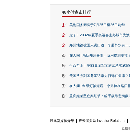
48小时点击排行
1
美副国务卿将于7月25日至26日访华
2
定了！2032年夏季奥运会主办城市为
3
郑州地铁被困人员口述：车厢外水有一
4
在人间 | 亲历郑州暴雨：我用皮划艇救
5
生命至上！第83集团军某旅紧急实施爆
6
美国常务副国务卿访华为何选在天津？
7
在人间 | 红绿灯被淹后，小男孩在路口指
8
重庆姐弟坠亡案细节：凶手欲靠悲情蒙混 
凤凰新媒体介绍
投资者关系 Investor Relations
凤凰