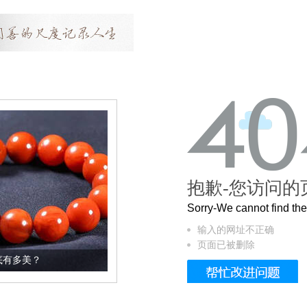
抱歉-您访问的
Sorry-We cannot find t
输入的网址不正确
页面已被删除
这个3.2米的长卷，还原了600岁的紫禁城