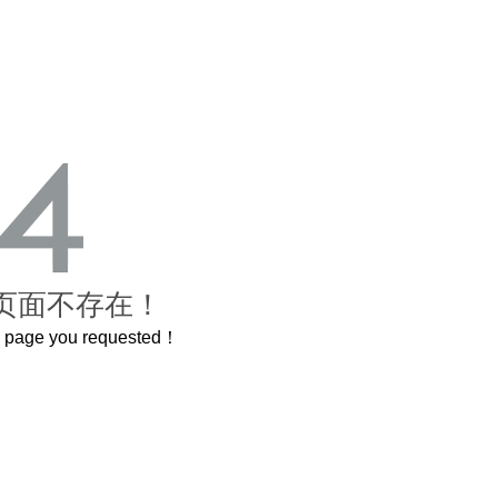
页面不存在！
he page you requested！
曲奇届的“爱马仕”把你的爱封在罐子里送给TA