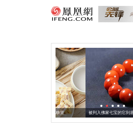
把它加到了牛轧糖里
被列入佛家七宝的它到底有多美？