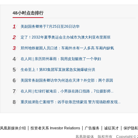
48小时点击排行
1
美副国务卿将于7月25日至26日访华
2
定了！2032年夏季奥运会主办城市为澳大利亚布里斯班
3
郑州地铁被困人员口述：车厢外水有一人多高 车厢内缺氧
4
在人间 | 亲历郑州暴雨：我用皮划艇救了一个孕妇
5
生命至上！第83集团军某旅紧急实施爆破分洪
6
美国常务副国务卿访华为何选在天津？外交部：两个原因
7
在人间 | 红绿灯被淹后，小男孩在路口指路，7位摄影师...
8
重庆姐弟坠亡案细节：凶手欲靠悲情蒙混 警方现场勘察发现...
凤凰新媒体介绍
投资者关系 Investor Relations
广告服务
诚征英才
保护隐
凤凰新媒体
版权所有
Copyright © 