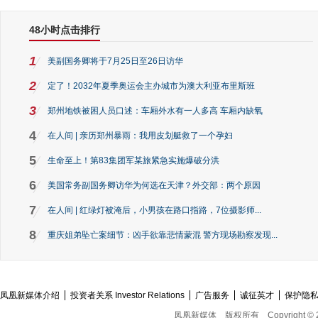
48小时点击排行
1
美副国务卿将于7月25日至26日访华
2
定了！2032年夏季奥运会主办城市为澳大利亚布里斯班
3
郑州地铁被困人员口述：车厢外水有一人多高 车厢内缺氧
4
在人间 | 亲历郑州暴雨：我用皮划艇救了一个孕妇
5
生命至上！第83集团军某旅紧急实施爆破分洪
6
美国常务副国务卿访华为何选在天津？外交部：两个原因
7
在人间 | 红绿灯被淹后，小男孩在路口指路，7位摄影师...
8
重庆姐弟坠亡案细节：凶手欲靠悲情蒙混 警方现场勘察发现...
凤凰新媒体介绍
投资者关系 Investor Relations
广告服务
诚征英才
保护隐
凤凰新媒体
版权所有
Copyright © 