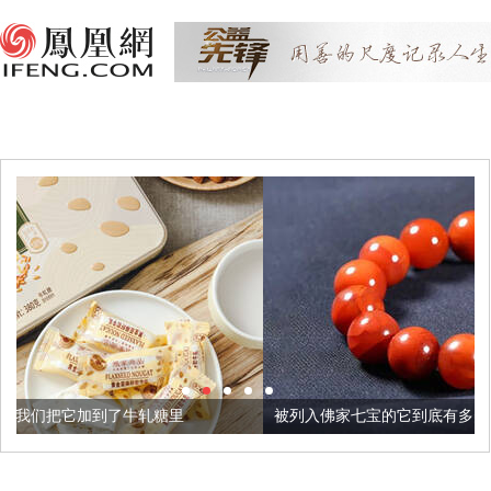
轧糖里
被列入佛家七宝的它到底有多美？