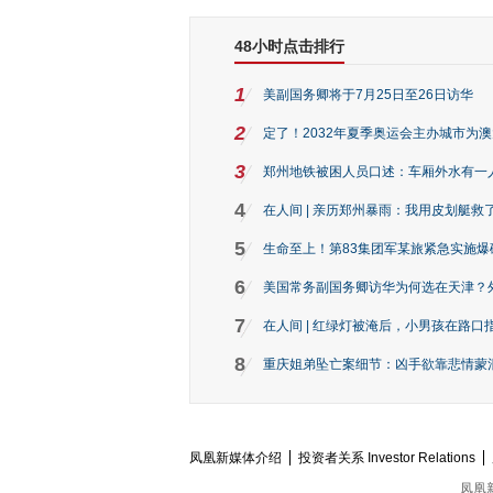
48小时点击排行
1
美副国务卿将于7月25日至26日访华
2
定了！2032年夏季奥运会主办城市为
3
郑州地铁被困人员口述：车厢外水有一
4
在人间 | 亲历郑州暴雨：我用皮划艇救
5
生命至上！第83集团军某旅紧急实施爆
6
美国常务副国务卿访华为何选在天津？
7
在人间 | 红绿灯被淹后，小男孩在路口指
8
重庆姐弟坠亡案细节：凶手欲靠悲情蒙混 
凤凰新媒体介绍
投资者关系 Investor Relations
凤凰