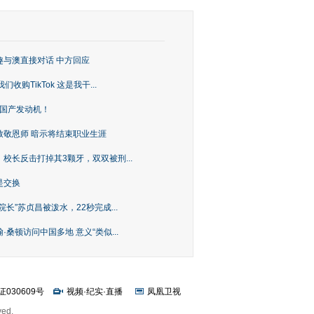
趣与澳直接对话 中方回应
购TikTok 这是我干...
上国产发动机！
致敬恩师 暗示将结束职业生涯
校长反击打掉其3颗牙，双双被刑...
是交换
长”苏贞昌被泼水，22秒完成...
桑顿访问中国多地 意义“类似...
证030609号
视频
·
纪实
·
直播
凤凰卫视
ved.