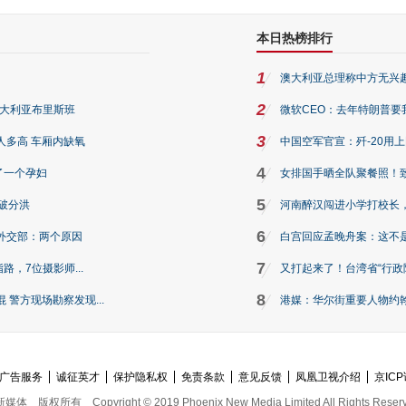
本日热榜排行
1
澳大利亚总理称中方无兴
2
澳大利亚布里斯班
微软CEO：去年特朗普要我们收
3
人多高 车厢内缺氧
中国空军官宣：歼-20用
4
了一个孕妇
女排国手晒全队聚餐照！
5
破分洪
河南醉汉闯进小学打校长，
6
外交部：两个原因
白宫回应孟晚舟案：这不
7
路，7位摄影师...
又打起来了！台湾省“行政院
8
警方现场勘察发现...
港媒：华尔街重要人物约翰·
广告服务
诚征英才
保护隐私权
免责条款
意见反馈
凤凰卫视介绍
京ICP
新媒体
版权所有
Copyright © 2019 Phoenix New Media Limited All Rights Reser