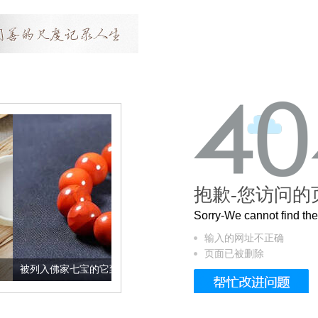
抱歉-您访问的
Sorry-We cannot find t
输入的网址不正确
页面已被删除
家七宝的它到底有多美？
这个3.2米的长