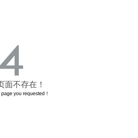
页面不存在！
he page you requested！
卷，还原了600岁的紫禁城
曲奇届的“爱马仕”把