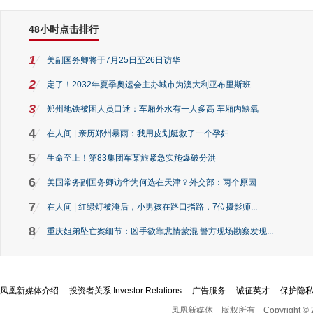
48小时点击排行
1
美副国务卿将于7月25日至26日访华
2
定了！2032年夏季奥运会主办城市为澳大利亚布里斯班
3
郑州地铁被困人员口述：车厢外水有一人多高 车厢内缺氧
4
在人间 | 亲历郑州暴雨：我用皮划艇救了一个孕妇
5
生命至上！第83集团军某旅紧急实施爆破分洪
6
美国常务副国务卿访华为何选在天津？外交部：两个原因
7
在人间 | 红绿灯被淹后，小男孩在路口指路，7位摄影师...
8
重庆姐弟坠亡案细节：凶手欲靠悲情蒙混 警方现场勘察发现...
凤凰新媒体介绍
投资者关系 Investor Relations
广告服务
诚征英才
保护隐
凤凰新媒体
版权所有
Copyright © 