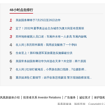
48小时点击排行
1
美副国务卿将于7月25日至26日访华
2
定了！2032年夏季奥运会主办城市为澳大利亚布里斯班
3
郑州地铁被困人员口述：车厢外水有一人多高 车厢内缺氧
4
在人间 | 亲历郑州暴雨：我用皮划艇救了一个孕妇
5
生命至上！第83集团军某旅紧急实施爆破分洪
6
美国常务副国务卿访华为何选在天津？外交部：两个原因
7
在人间 | 红绿灯被淹后，小男孩在路口指路，7位摄影师...
8
重庆姐弟坠亡案细节：凶手欲靠悲情蒙混 警方现场勘察发现...
凤凰新媒体介绍
投资者关系 Investor Relations
广告服务
诚征英才
保护隐
凤凰新媒体
版权所有
Copyright © 