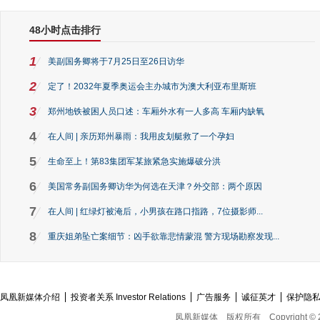
48小时点击排行
1
美副国务卿将于7月25日至26日访华
2
定了！2032年夏季奥运会主办城市为澳大利亚布里斯班
3
郑州地铁被困人员口述：车厢外水有一人多高 车厢内缺氧
4
在人间 | 亲历郑州暴雨：我用皮划艇救了一个孕妇
5
生命至上！第83集团军某旅紧急实施爆破分洪
6
美国常务副国务卿访华为何选在天津？外交部：两个原因
7
在人间 | 红绿灯被淹后，小男孩在路口指路，7位摄影师...
8
重庆姐弟坠亡案细节：凶手欲靠悲情蒙混 警方现场勘察发现...
凤凰新媒体介绍
投资者关系 Investor Relations
广告服务
诚征英才
保护隐
凤凰新媒体
版权所有
Copyright © 