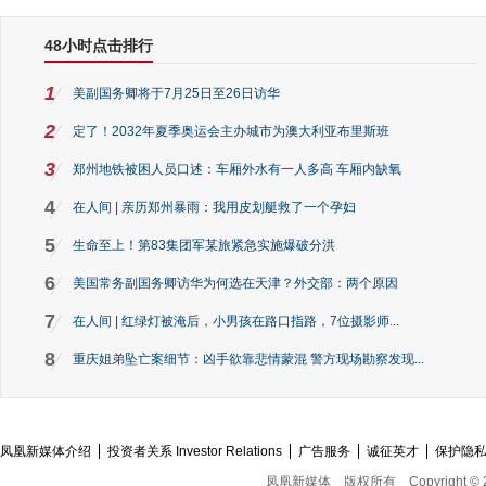
48小时点击排行
1
美副国务卿将于7月25日至26日访华
2
定了！2032年夏季奥运会主办城市为澳大利亚布里斯班
3
郑州地铁被困人员口述：车厢外水有一人多高 车厢内缺氧
4
在人间 | 亲历郑州暴雨：我用皮划艇救了一个孕妇
5
生命至上！第83集团军某旅紧急实施爆破分洪
6
美国常务副国务卿访华为何选在天津？外交部：两个原因
7
在人间 | 红绿灯被淹后，小男孩在路口指路，7位摄影师...
8
重庆姐弟坠亡案细节：凶手欲靠悲情蒙混 警方现场勘察发现...
凤凰新媒体介绍
投资者关系 Investor Relations
广告服务
诚征英才
保护隐
凤凰新媒体
版权所有
Copyright © 