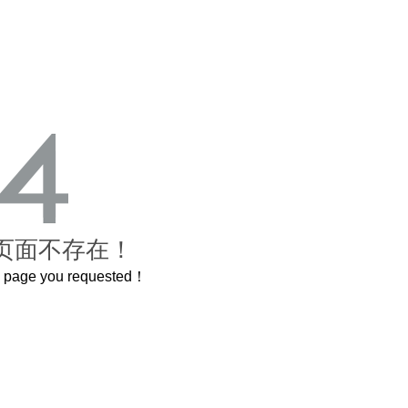
页面不存在！
he page you requested！
曲奇届的“爱马仕”把你的爱封在罐子里送给TA