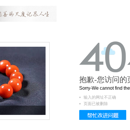
抱歉-您访问的
Sorry-We cannot find t
输入的网址不正确
页面已被删除
这个3.2米的长卷，还原了600岁的紫禁城