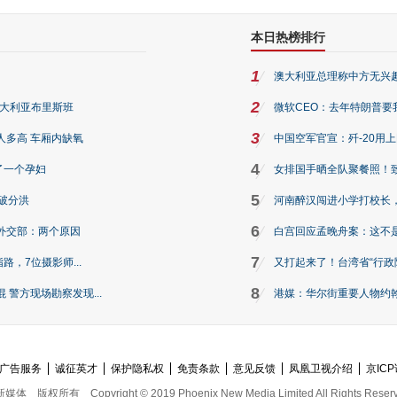
本日热榜排行
1
澳大利亚总理称中方无兴
2
澳大利亚布里斯班
微软CEO：去年特朗普要我们收
3
人多高 车厢内缺氧
中国空军官宣：歼-20用
4
了一个孕妇
女排国手晒全队聚餐照！
5
破分洪
河南醉汉闯进小学打校长，
6
外交部：两个原因
白宫回应孟晚舟案：这不
7
路，7位摄影师...
又打起来了！台湾省“行政院
8
警方现场勘察发现...
港媒：华尔街重要人物约翰·
广告服务
诚征英才
保护隐私权
免责条款
意见反馈
凤凰卫视介绍
京ICP
新媒体
版权所有
Copyright © 2019 Phoenix New Media Limited All Rights Reser