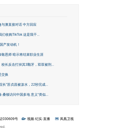
趣与澳直接对话 中方回应
购TikTok 这是我干...
上国产发动机！
致敬恩师 暗示将结束职业生涯
校长反击打掉其3颗牙，双双被刑...
是交换
长”苏贞昌被泼水，22秒完成...
桑顿访问中国多地 意义“类似...
证030609号
视频
·
纪实
·
直播
凤凰卫视
ved.