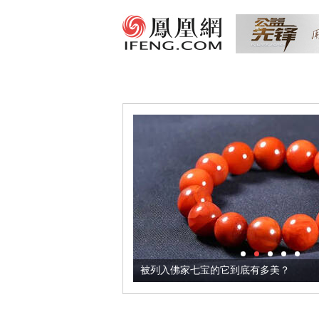
把它加到了牛轧糖里
被列入佛家七宝的它到底有多美？