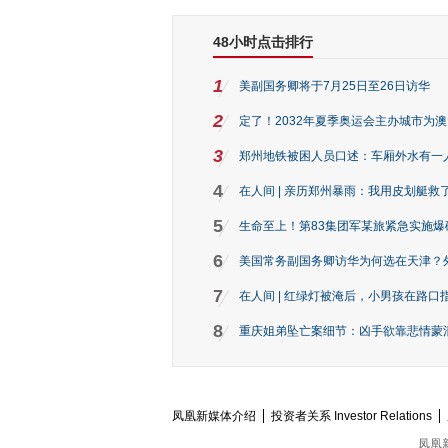
48小时点击排行
1
美副国务卿将于7月25日至26日访华
2
定了！2032年夏季奥运会主办城市为
3
郑州地铁被困人员口述：车厢外水有一
4
在人间 | 亲历郑州暴雨：我用皮划艇救
5
生命至上！第83集团军某旅紧急实施爆
6
美国常务副国务卿访华为何选在天津？
7
在人间 | 红绿灯被淹后，小男孩在路口指
8
重庆姐弟坠亡案细节：凶手欲靠悲情蒙混 
凤凰新媒体介绍
投资者关系 Investor Relations
凤凰