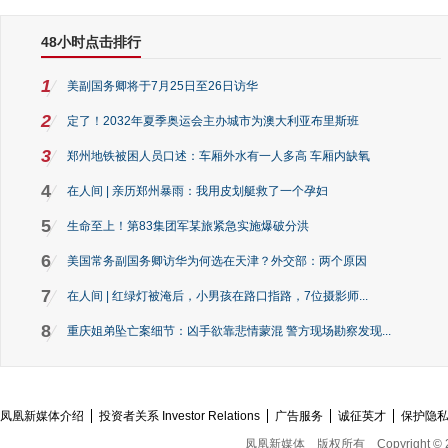
48小时点击排行
1
美副国务卿将于7月25日至26日访华
2
定了！2032年夏季奥运会主办城市为澳大利亚布里斯班
3
郑州地铁被困人员口述：车厢外水有一人多高 车厢内缺氧
4
在人间 | 亲历郑州暴雨：我用皮划艇救了一个孕妇
5
生命至上！第83集团军某旅紧急实施爆破分洪
6
美国常务副国务卿访华为何选在天津？外交部：两个原因
7
在人间 | 红绿灯被淹后，小男孩在路口指路，7位摄影师...
8
重庆姐弟坠亡案细节：凶手欲靠悲情蒙混 警方现场勘察发现...
凤凰新媒体介绍
投资者关系 Investor Relations
广告服务
诚征英才
保护隐
凤凰新媒体
版权所有
Copyright © 