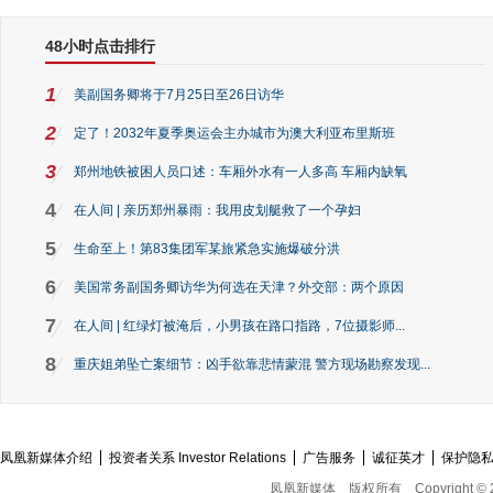
48小时点击排行
1
美副国务卿将于7月25日至26日访华
2
定了！2032年夏季奥运会主办城市为澳大利亚布里斯班
3
郑州地铁被困人员口述：车厢外水有一人多高 车厢内缺氧
4
在人间 | 亲历郑州暴雨：我用皮划艇救了一个孕妇
5
生命至上！第83集团军某旅紧急实施爆破分洪
6
美国常务副国务卿访华为何选在天津？外交部：两个原因
7
在人间 | 红绿灯被淹后，小男孩在路口指路，7位摄影师...
8
重庆姐弟坠亡案细节：凶手欲靠悲情蒙混 警方现场勘察发现...
凤凰新媒体介绍
投资者关系 Investor Relations
广告服务
诚征英才
保护隐
凤凰新媒体
版权所有
Copyright © 