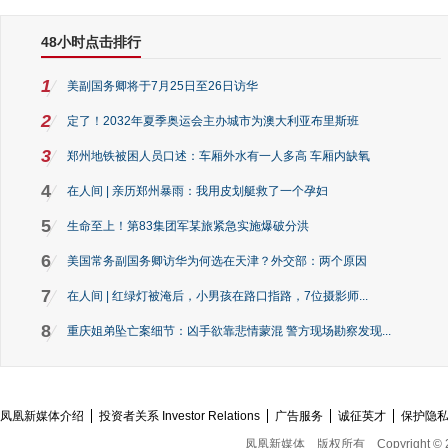
48小时点击排行
1
美副国务卿将于7月25日至26日访华
2
定了！2032年夏季奥运会主办城市为澳大利亚布里斯班
3
郑州地铁被困人员口述：车厢外水有一人多高 车厢内缺氧
4
在人间 | 亲历郑州暴雨：我用皮划艇救了一个孕妇
5
生命至上！第83集团军某旅紧急实施爆破分洪
6
美国常务副国务卿访华为何选在天津？外交部：两个原因
7
在人间 | 红绿灯被淹后，小男孩在路口指路，7位摄影师...
8
重庆姐弟坠亡案细节：凶手欲靠悲情蒙混 警方现场勘察发现...
凤凰新媒体介绍
投资者关系 Investor Relations
广告服务
诚征英才
保护隐
凤凰新媒体
版权所有
Copyright © 