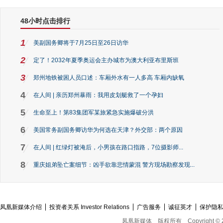
48小时点击排行
1
美副国务卿将于7月25日至26日访华
2
定了！2032年夏季奥运会主办城市为澳大利亚布里斯班
3
郑州地铁被困人员口述：车厢外水有一人多高 车厢内缺氧
4
在人间 | 亲历郑州暴雨：我用皮划艇救了一个孕妇
5
生命至上！第83集团军某旅紧急实施爆破分洪
6
美国常务副国务卿访华为何选在天津？外交部：两个原因
7
在人间 | 红绿灯被淹后，小男孩在路口指路，7位摄影师...
8
重庆姐弟坠亡案细节：凶手欲靠悲情蒙混 警方现场勘察发现...
凤凰新媒体介绍
投资者关系 Investor Relations
广告服务
诚征英才
保护隐
凤凰新媒体
版权所有
Copyright © 