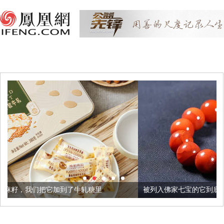
加到了牛轧糖里
被列入佛家七宝的它到底有多美？