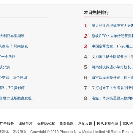
本日热榜排行
1
澳大利亚总理称中方无兴
2
澳大利亚布里斯班
微软CEO：去年特朗普要我们收
3
人多高 车厢内缺氧
中国空军官宣：歼-20用
4
了一个孕妇
女排国手晒全队聚餐照！
5
破分洪
河南醉汉闯进小学打校长，
6
外交部：两个原因
白宫回应孟晚舟案：这不
7
路，7位摄影师...
又打起来了！台湾省“行政院
8
警方现场勘察发现...
港媒：华尔街重要人物约翰·
广告服务
诚征英才
保护隐私权
免责条款
意见反馈
凤凰卫视介绍
京ICP
新媒体
版权所有
Copyright © 2019 Phoenix New Media Limited All Rights Reser