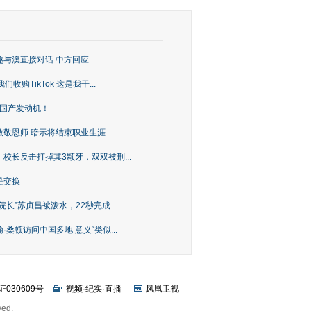
趣与澳直接对话 中方回应
购TikTok 这是我干...
上国产发动机！
致敬恩师 暗示将结束职业生涯
校长反击打掉其3颗牙，双双被刑...
是交换
长”苏贞昌被泼水，22秒完成...
桑顿访问中国多地 意义“类似...
证030609号
视频
·
纪实
·
直播
凤凰卫视
ved.