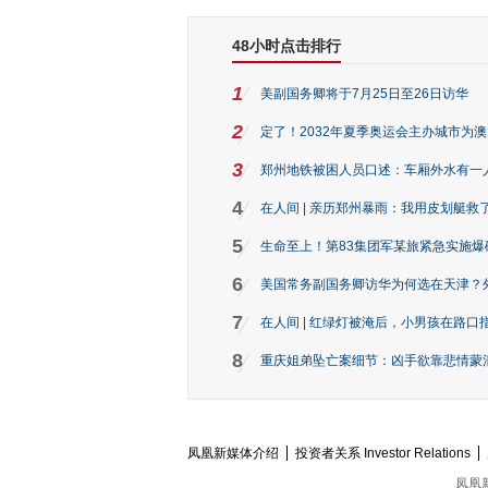
48小时点击排行
1
美副国务卿将于7月25日至26日访华
2
定了！2032年夏季奥运会主办城市为
3
郑州地铁被困人员口述：车厢外水有一
4
在人间 | 亲历郑州暴雨：我用皮划艇救
5
生命至上！第83集团军某旅紧急实施爆
6
美国常务副国务卿访华为何选在天津？
7
在人间 | 红绿灯被淹后，小男孩在路口指
8
重庆姐弟坠亡案细节：凶手欲靠悲情蒙混 
凤凰新媒体介绍
投资者关系 Investor Relations
凤凰