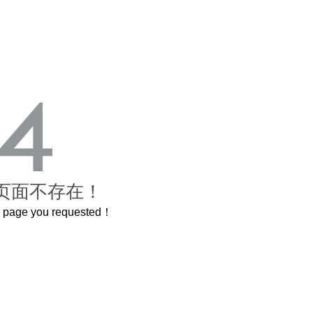
页面不存在！
he page you requested！
这个3.2米的长卷，还原了600岁的紫禁城