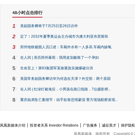
48小时点击排行
1
美副国务卿将于7月25日至26日访华
2
定了！2032年夏季奥运会主办城市为澳大利亚布里斯班
3
郑州地铁被困人员口述：车厢外水有一人多高 车厢内缺氧
4
在人间 | 亲历郑州暴雨：我用皮划艇救了一个孕妇
5
生命至上！第83集团军某旅紧急实施爆破分洪
6
美国常务副国务卿访华为何选在天津？外交部：两个原因
7
在人间 | 红绿灯被淹后，小男孩在路口指路，7位摄影师...
8
重庆姐弟坠亡案细节：凶手欲靠悲情蒙混 警方现场勘察发现...
凤凰新媒体介绍
投资者关系 Investor Relations
广告服务
诚征英才
保护隐
凤凰新媒体
版权所有
Copyright © 