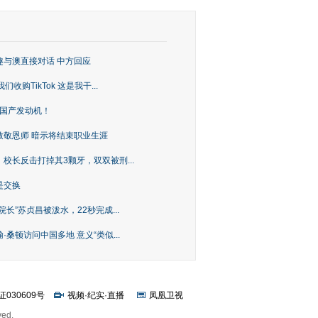
趣与澳直接对话 中方回应
购TikTok 这是我干...
上国产发动机！
致敬恩师 暗示将结束职业生涯
校长反击打掉其3颗牙，双双被刑...
是交换
长”苏贞昌被泼水，22秒完成...
桑顿访问中国多地 意义“类似...
证030609号
视频
·
纪实
·
直播
凤凰卫视
ved.