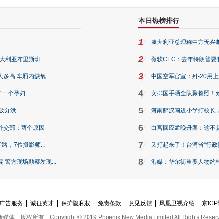
本日热榜排行
1
澳大利亚总理称中方无兴
2
澳大利亚布里斯班
微软CEO：去年特朗普要我们收
3
人多高 车厢内缺氧
中国空军官宣：歼-20用
4
了一个孕妇
女排国手晒全队聚餐照！
5
破分洪
河南醉汉闯进小学打校长，
6
外交部：两个原因
白宫回应孟晚舟案：这不
7
路，7位摄影师...
又打起来了！台湾省“行政院
8
警方现场勘察发现...
港媒：华尔街重要人物约翰·
广告服务
诚征英才
保护隐私权
免责条款
意见反馈
凤凰卫视介绍
京ICP
新媒体
版权所有
Copyright © 2019 Phoenix New Media Limited All Rights Reser