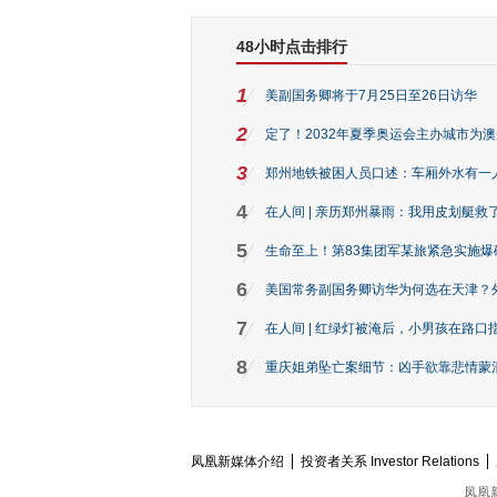
48小时点击排行
1
美副国务卿将于7月25日至26日访华
2
定了！2032年夏季奥运会主办城市为
3
郑州地铁被困人员口述：车厢外水有一
4
在人间 | 亲历郑州暴雨：我用皮划艇救
5
生命至上！第83集团军某旅紧急实施爆
6
美国常务副国务卿访华为何选在天津？
7
在人间 | 红绿灯被淹后，小男孩在路口指
8
重庆姐弟坠亡案细节：凶手欲靠悲情蒙混 
凤凰新媒体介绍
投资者关系 Investor Relations
凤凰