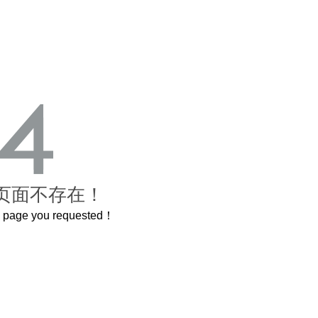
页面不存在！
he page you requested！
这个3.2米的长卷，还原了600岁的紫禁城