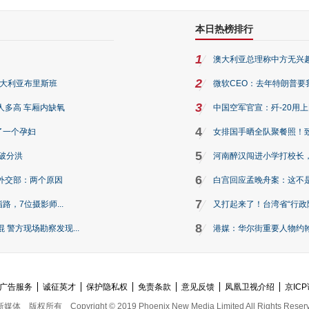
本日热榜排行
1
澳大利亚总理称中方无兴
2
澳大利亚布里斯班
微软CEO：去年特朗普要我们收
3
人多高 车厢内缺氧
中国空军官宣：歼-20用
4
了一个孕妇
女排国手晒全队聚餐照！
5
破分洪
河南醉汉闯进小学打校长，
6
外交部：两个原因
白宫回应孟晚舟案：这不
7
路，7位摄影师...
又打起来了！台湾省“行政院
8
警方现场勘察发现...
港媒：华尔街重要人物约翰·
广告服务
诚征英才
保护隐私权
免责条款
意见反馈
凤凰卫视介绍
京ICP
新媒体
版权所有
Copyright © 2019 Phoenix New Media Limited All Rights Reser