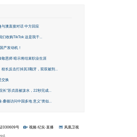
趣与澳直接对话 中方回应
购TikTok 这是我干...
上国产发动机！
致敬恩师 暗示将结束职业生涯
校长反击打掉其3颗牙，双双被刑...
是交换
长”苏贞昌被泼水，22秒完成...
桑顿访问中国多地 意义“类似...
证030609号
视频
·
纪实
·
直播
凤凰卫视
ved.