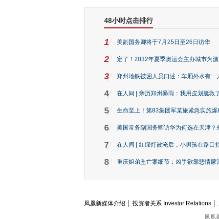
48小时点击排行
1
美副国务卿将于7月25日至26日访华
2
定了！2032年夏季奥运会主办城市为
3
郑州地铁被困人员口述：车厢外水有一
4
在人间 | 亲历郑州暴雨：我用皮划艇救
5
生命至上！第83集团军某旅紧急实施爆
6
美国常务副国务卿访华为何选在天津？
7
在人间 | 红绿灯被淹后，小男孩在路口指
8
重庆姐弟坠亡案细节：凶手欲靠悲情蒙混 
凤凰新媒体介绍
投资者关系 Investor Relations
凤凰