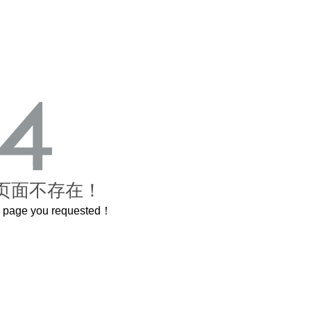
页面不存在！
he page you requested！
这个3.2米的长卷，还原了600岁的紫禁城