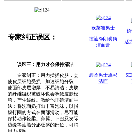
欧莱雅男士
娇
专家纠正误区：
控油净朗炭爽
活
洁面膏
误区三：用力才会保持清洁
碧柔男士焕彩
S
专家纠正：用力揉搓皮肤，会
洁面
使皮层细胞受损，加速细胞分裂，
使面部皮层增厚，不易清洁；皮肤
的纤维组织被破坏也会导致皮肤松
垮，产生皱纹。教给他正确洁面手
法：将洗面奶打出丰富泡沫，以指
腹打圈的方式在面部滑动，尽可能
保持动作轻柔。鼻翼、下巴及发际
边缘等油脂分泌旺盛的部位，可稍
用力按摩。