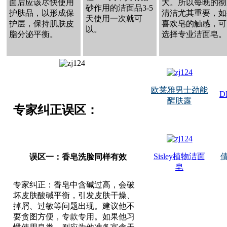
面后应该尽快使用
大。所以每晚的彻
砂作用的洁面品3-5
护肤品，以形成保
清洁尤其重要，如
天使用一次就可
护层，保持肌肤皮
喜欢皂的触感，可
以。
脂分泌平衡。
选择专业洁面皂。
欧莱雅男士劲能
D
醒肤露
专家纠正误区：
Sisley植物洁面
误区一：香皂洗脸同样有效
皂
专家纠正：香皂中含碱过高，会破
坏皮肤酸碱平衡，引发皮肤干燥、
掉屑、过敏等问题出现。建议他不
要贪图方便，专款专用。如果他习