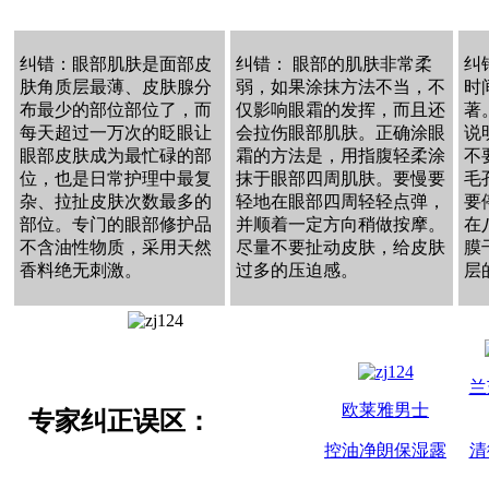
纠错：眼部肌肤是面部皮
纠错： 眼部的肌肤非常柔
纠
肤角质层最薄、皮肤腺分
弱，如果涂抹方法不当，不
时
布最少的部位部位了，而
仅影响眼霜的发挥，而且还
著
每天超过一万次的眨眼让
会拉伤眼部肌肤。正确涂眼
说
眼部皮肤成为最忙碌的部
霜的方法是，用指腹轻柔涂
不
位，也是日常护理中最复
抹于眼部四周肌肤。要慢要
毛
杂、拉扯皮肤次数最多的
轻地在眼部四周轻轻点弹，
要
部位。专门的眼部修护品
并顺着一定方向稍做按摩。
在
不含油性物质，采用天然
尽量不要扯动皮肤，给皮肤
膜
香料绝无刺激。
过多的压迫感。
层
兰
欧莱雅男士
专家纠正误区：
控油净朗保湿露
清