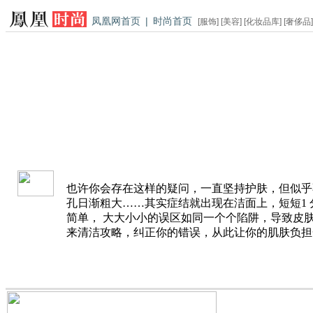
凤凰网首页
|
时尚首页
[
服饰
] [
美容
] [
化妆品库
] [
奢侈品
]
也许你会存在这样的疑问，一直坚持护肤，但似乎
孔日渐粗大……其实症结就出现在洁面上，短短1
简单， 大大小小的误区如同一个个陷阱，导致皮
来清洁攻略，纠正你的错误，从此让你的肌肤负担