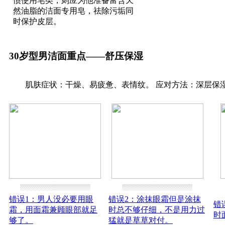
惯使用皂类，则应为他准备富含天
然油脂的洁面专用皂，祛除污垢同
时保护皮层。
30岁型男洁面重点——舒压保湿
肌肤症状：干燥、易疲惫、表情纹。 应对方法：深层保
错误1：男人没必要用眼
错误2：涂抹眼霜但是涂抹
错
霜，用面霜兼顾眼部就足
时总不够仔细，不是用力过
时
够了。
猛就是草草对付。