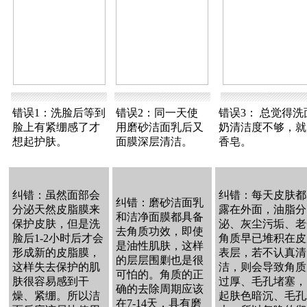
错误1：洗脸后等到
错误2：同一天使
错误3： 总觉得洗
脸上有紧绷感了才
用磨砂洁面乳后又
奶清洁度不够，就
想起护肤。
面膜深层清洁。
香皂。
纠错：虽然面部会
纠错：每天皮肤都
纠错：磨砂洁面乳
分泌天然皮脂膜来
露在外面，油脂分
和洁净面膜都具备
保护皮肤，但是洗
泌、灰尘污垢、老
去角质功效，即使
脸后1-2小时后才会
角质早已堆积在皮
是油性肌肤，这样
形成新的皮脂膜，
表层，若不认真清
的层层围剿也是很
这样失去保护的肌
洁，则会导致角质
可怕的。角质的正
肤很容易感到干
过厚、毛孔堵塞，
确的去除周期应该
燥、紧绷。所以洁
起肤色暗沉、毛孔
在7-14天，具有磨