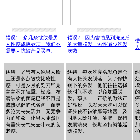
错误1：多几条皱纹是男
错误2：因为害怕见到洗发后
错
人性感成熟标志，我们不
的大量脱发，索性减少洗发
人
需要为抗皱产品买单。
次数。
纠错：尽管有人说男人脸
纠错：每次洗完头发总是会
纠
上还是多点皱纹比较性
有大把头发脱落，为了保护
处
感，可是岁月的刻刀毕竟
剩下的头发，他们往往选择
增
常常不知轻重。松弛、布
长时间不洗，以免加重脱
的
满皱纹的面庞已经不再是
发。事实上，正确的做法正
癌
成熟稳健的代名词，而更
好相反！头发天天洗可以保
多
多沦为丧失活力，无竞争
证头皮不被油脂等堵塞，及
健
力的印象，让男人陡然间
时地去除汗渍、油脂，保持
积
有垂头丧气失去斗志的衰
发囊清爽，长期坚持就能延
加
老感。
缓脱发。
4