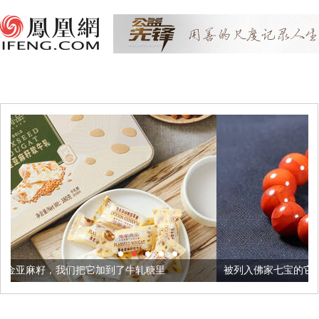
它加到了牛轧糖里
被列入佛家七宝的它到底有多美？