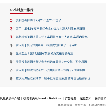
48小时点击排行
1
美副国务卿将于7月25日至26日访华
2
定了！2032年夏季奥运会主办城市为澳大利亚布里斯班
3
郑州地铁被困人员口述：车厢外水有一人多高 车厢内缺氧
4
在人间 | 亲历郑州暴雨：我用皮划艇救了一个孕妇
5
生命至上！第83集团军某旅紧急实施爆破分洪
6
美国常务副国务卿访华为何选在天津？外交部：两个原因
7
在人间 | 红绿灯被淹后，小男孩在路口指路，7位摄影师...
8
重庆姐弟坠亡案细节：凶手欲靠悲情蒙混 警方现场勘察发现...
凤凰新媒体介绍
投资者关系 Investor Relations
广告服务
诚征英才
保护隐
凤凰新媒体
版权所有
Copyright © 