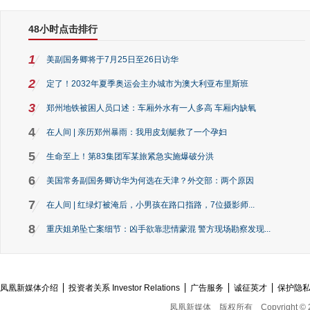
48小时点击排行
1
美副国务卿将于7月25日至26日访华
2
定了！2032年夏季奥运会主办城市为澳大利亚布里斯班
3
郑州地铁被困人员口述：车厢外水有一人多高 车厢内缺氧
4
在人间 | 亲历郑州暴雨：我用皮划艇救了一个孕妇
5
生命至上！第83集团军某旅紧急实施爆破分洪
6
美国常务副国务卿访华为何选在天津？外交部：两个原因
7
在人间 | 红绿灯被淹后，小男孩在路口指路，7位摄影师...
8
重庆姐弟坠亡案细节：凶手欲靠悲情蒙混 警方现场勘察发现...
凤凰新媒体介绍
投资者关系 Investor Relations
广告服务
诚征英才
保护隐
凤凰新媒体
版权所有
Copyright © 