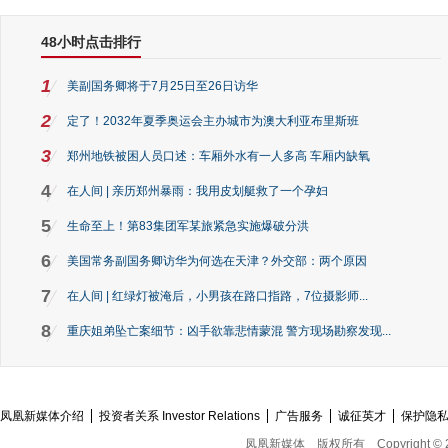
48小时点击排行
1
美副国务卿将于7月25日至26日访华
2
定了！2032年夏季奥运会主办城市为澳大利亚布里斯班
3
郑州地铁被困人员口述：车厢外水有一人多高 车厢内缺氧
4
在人间 | 亲历郑州暴雨：我用皮划艇救了一个孕妇
5
生命至上！第83集团军某旅紧急实施爆破分洪
6
美国常务副国务卿访华为何选在天津？外交部：两个原因
7
在人间 | 红绿灯被淹后，小男孩在路口指路，7位摄影师...
8
重庆姐弟坠亡案细节：凶手欲靠悲情蒙混 警方现场勘察发现...
凤凰新媒体介绍
投资者关系 Investor Relations
广告服务
诚征英才
保护隐
凤凰新媒体
版权所有
Copyright © 