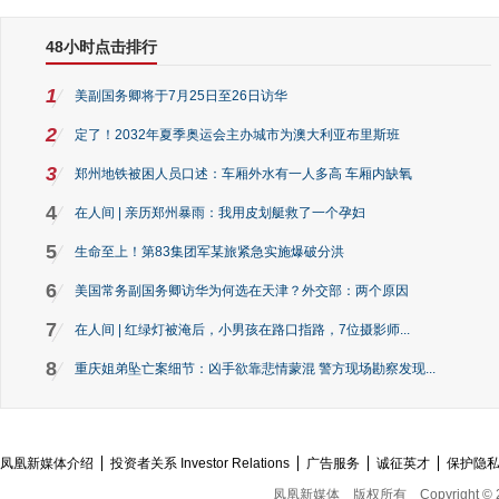
48小时点击排行
1
美副国务卿将于7月25日至26日访华
2
定了！2032年夏季奥运会主办城市为澳大利亚布里斯班
3
郑州地铁被困人员口述：车厢外水有一人多高 车厢内缺氧
4
在人间 | 亲历郑州暴雨：我用皮划艇救了一个孕妇
5
生命至上！第83集团军某旅紧急实施爆破分洪
6
美国常务副国务卿访华为何选在天津？外交部：两个原因
7
在人间 | 红绿灯被淹后，小男孩在路口指路，7位摄影师...
8
重庆姐弟坠亡案细节：凶手欲靠悲情蒙混 警方现场勘察发现...
凤凰新媒体介绍
投资者关系 Investor Relations
广告服务
诚征英才
保护隐
凤凰新媒体
版权所有
Copyright © 