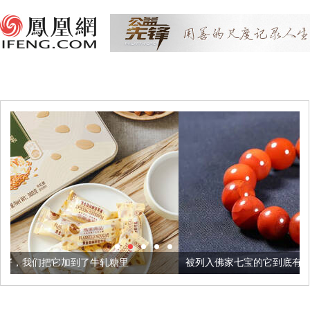
牛轧糖里
被列入佛家七宝的它到底有多美？