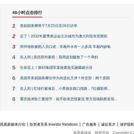
48小时点击排行
1
美副国务卿将于7月25日至26日访华
2
定了！2032年夏季奥运会主办城市为澳大利亚布里斯班
3
郑州地铁被困人员口述：车厢外水有一人多高 车厢内缺氧
4
在人间 | 亲历郑州暴雨：我用皮划艇救了一个孕妇
5
生命至上！第83集团军某旅紧急实施爆破分洪
6
美国常务副国务卿访华为何选在天津？外交部：两个原因
7
在人间 | 红绿灯被淹后，小男孩在路口指路，7位摄影师...
8
重庆姐弟坠亡案细节：凶手欲靠悲情蒙混 警方现场勘察发现...
凤凰新媒体介绍
投资者关系 Investor Relations
广告服务
诚征英才
保护隐
凤凰新媒体
版权所有
Copyright © 