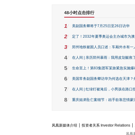
48小时点击排行
1
美副国务卿将于7月25日至26日访华
2
定了！2032年夏季奥运会主办城市为
3
郑州地铁被困人员口述：车厢外水有一
4
在人间 | 亲历郑州暴雨：我用皮划艇救
5
生命至上！第83集团军某旅紧急实施爆
6
美国常务副国务卿访华为何选在天津？
7
在人间 | 红绿灯被淹后，小男孩在路口指
8
重庆姐弟坠亡案细节：凶手欲靠悲情蒙混 
凤凰新媒体介绍
投资者关系 Investor Relations
凤凰