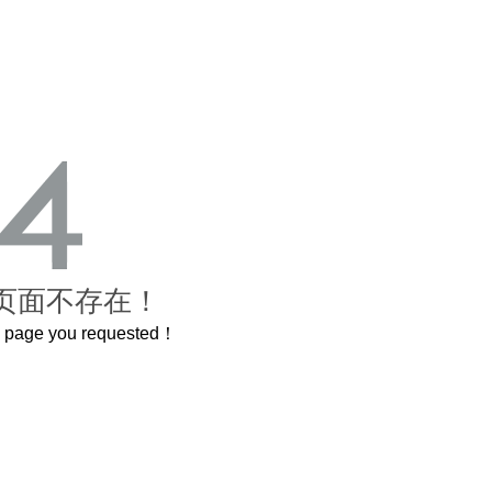
页面不存在！
he page you requested！
，还原了600岁的紫禁城
曲奇届的“爱马仕”把你