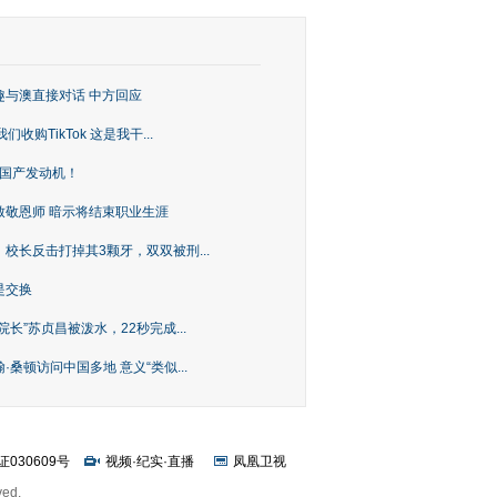
趣与澳直接对话 中方回应
购TikTok 这是我干...
上国产发动机！
致敬恩师 暗示将结束职业生涯
校长反击打掉其3颗牙，双双被刑...
是交换
长”苏贞昌被泼水，22秒完成...
桑顿访问中国多地 意义“类似...
证030609号
视频
·
纪实
·
直播
凤凰卫视
ved.