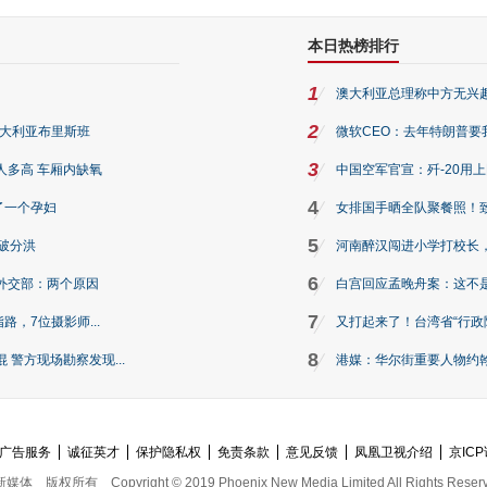
本日热榜排行
1
澳大利亚总理称中方无兴
2
澳大利亚布里斯班
微软CEO：去年特朗普要我们收
3
人多高 车厢内缺氧
中国空军官宣：歼-20用
4
了一个孕妇
女排国手晒全队聚餐照！
5
破分洪
河南醉汉闯进小学打校长，
6
外交部：两个原因
白宫回应孟晚舟案：这不
7
路，7位摄影师...
又打起来了！台湾省“行政院
8
警方现场勘察发现...
港媒：华尔街重要人物约翰·
广告服务
诚征英才
保护隐私权
免责条款
意见反馈
凤凰卫视介绍
京ICP
新媒体
版权所有
Copyright © 2019 Phoenix New Media Limited All Rights Reser