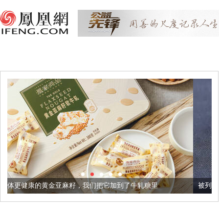
麻籽，我们把它加到了牛轧糖里
被列入佛家七宝的它到底有