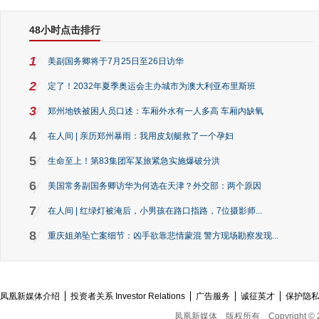
48小时点击排行
1
美副国务卿将于7月25日至26日访华
2
定了！2032年夏季奥运会主办城市为澳大利亚布里斯班
3
郑州地铁被困人员口述：车厢外水有一人多高 车厢内缺氧
4
在人间 | 亲历郑州暴雨：我用皮划艇救了一个孕妇
5
生命至上！第83集团军某旅紧急实施爆破分洪
6
美国常务副国务卿访华为何选在天津？外交部：两个原因
7
在人间 | 红绿灯被淹后，小男孩在路口指路，7位摄影师...
8
重庆姐弟坠亡案细节：凶手欲靠悲情蒙混 警方现场勘察发现...
凤凰新媒体介绍
投资者关系 Investor Relations
广告服务
诚征英才
保护隐
凤凰新媒体
版权所有
Copyright © 