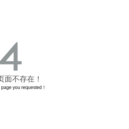
页面不存在！
he page you requested！
这个3.2米的长卷，还原了600岁的紫禁城