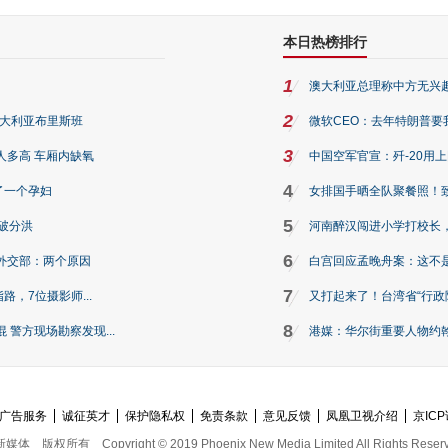
本日热榜排行
1
澳大利亚总理称中方无兴
2
澳大利亚布里斯班
微软CEO：去年特朗普要我们收
3
人多高 车厢内缺氧
中国空军官宣：歼-20用
4
了一个孕妇
女排国手晒全队聚餐照！
5
破分洪
河南醉汉闯进小学打校长，
6
外交部：两个原因
白宫回应孟晚舟案：这不
7
路，7位摄影师...
又打起来了！台湾省“行政院
8
警方现场勘察发现...
港媒：华尔街重要人物约翰·
广告服务
诚征英才
保护隐私权
免责条款
意见反馈
凤凰卫视介绍
京ICP
新媒体
版权所有
Copyright © 2019 Phoenix New Media Limited All Rights Reser