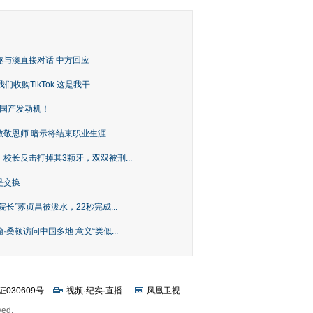
趣与澳直接对话 中方回应
购TikTok 这是我干...
上国产发动机！
致敬恩师 暗示将结束职业生涯
校长反击打掉其3颗牙，双双被刑...
是交换
长”苏贞昌被泼水，22秒完成...
桑顿访问中国多地 意义“类似...
证030609号
视频
·
纪实
·
直播
凤凰卫视
ved.