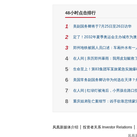
48小时点击排行
1
美副国务卿将于7月25日至26日访华
2
定了！2032年夏季奥运会主办城市为
3
郑州地铁被困人员口述：车厢外水有一
4
在人间 | 亲历郑州暴雨：我用皮划艇救
5
生命至上！第83集团军某旅紧急实施爆
6
美国常务副国务卿访华为何选在天津？
7
在人间 | 红绿灯被淹后，小男孩在路口指
8
重庆姐弟坠亡案细节：凶手欲靠悲情蒙混 
凤凰新媒体介绍
投资者关系 Investor Relations
凤凰