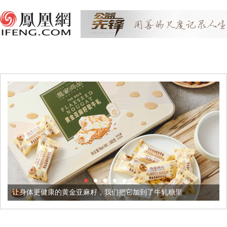
康的黄金亚麻籽，我们把它加到了牛轧糖里
被列入佛家七宝的