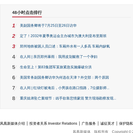
48小时点击排行
1
美副国务卿将于7月25日至26日访华
2
定了！2032年夏季奥运会主办城市为澳大利亚布里斯班
3
郑州地铁被困人员口述：车厢外水有一人多高 车厢内缺氧
4
在人间 | 亲历郑州暴雨：我用皮划艇救了一个孕妇
5
生命至上！第83集团军某旅紧急实施爆破分洪
6
美国常务副国务卿访华为何选在天津？外交部：两个原因
7
在人间 | 红绿灯被淹后，小男孩在路口指路，7位摄影师...
8
重庆姐弟坠亡案细节：凶手欲靠悲情蒙混 警方现场勘察发现...
凤凰新媒体介绍
投资者关系 Investor Relations
广告服务
诚征英才
保护隐
凤凰新媒体
版权所有
Copyright © 