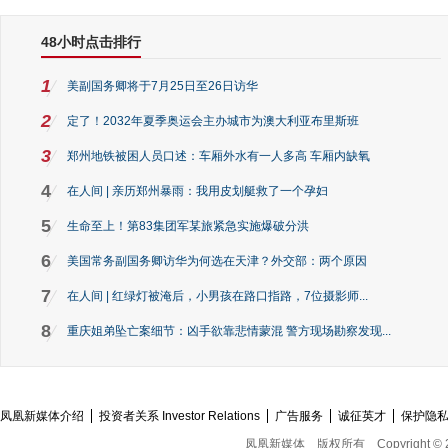
48小时点击排行
1
美副国务卿将于7月25日至26日访华
2
定了！2032年夏季奥运会主办城市为澳大利亚布里斯班
3
郑州地铁被困人员口述：车厢外水有一人多高 车厢内缺氧
4
在人间 | 亲历郑州暴雨：我用皮划艇救了一个孕妇
5
生命至上！第83集团军某旅紧急实施爆破分洪
6
美国常务副国务卿访华为何选在天津？外交部：两个原因
7
在人间 | 红绿灯被淹后，小男孩在路口指路，7位摄影师...
8
重庆姐弟坠亡案细节：凶手欲靠悲情蒙混 警方现场勘察发现...
凤凰新媒体介绍
投资者关系 Investor Relations
广告服务
诚征英才
保护隐
凤凰新媒体
版权所有
Copyright © 