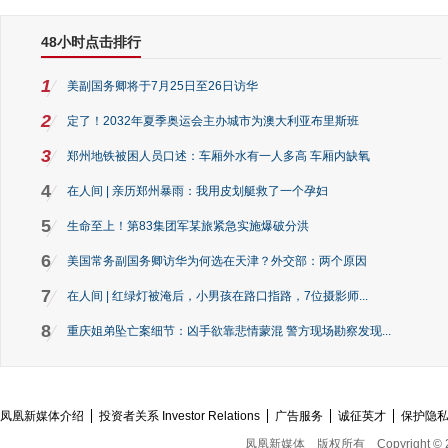
48小时点击排行
1
美副国务卿将于7月25日至26日访华
2
定了！2032年夏季奥运会主办城市为澳大利亚布里斯班
3
郑州地铁被困人员口述：车厢外水有一人多高 车厢内缺氧
4
在人间 | 亲历郑州暴雨：我用皮划艇救了一个孕妇
5
生命至上！第83集团军某旅紧急实施爆破分洪
6
美国常务副国务卿访华为何选在天津？外交部：两个原因
7
在人间 | 红绿灯被淹后，小男孩在路口指路，7位摄影师...
8
重庆姐弟坠亡案细节：凶手欲靠悲情蒙混 警方现场勘察发现...
凤凰新媒体介绍
投资者关系 Investor Relations
广告服务
诚征英才
保护隐
凤凰新媒体
版权所有
Copyright © 