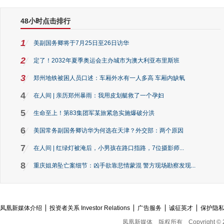
48小时点击排行
1
美副国务卿将于7月25日至26日访华
2
定了！2032年夏季奥运会主办城市为澳大利亚布里斯班
3
郑州地铁被困人员口述：车厢外水有一人多高 车厢内缺氧
4
在人间 | 亲历郑州暴雨：我用皮划艇救了一个孕妇
5
生命至上！第83集团军某旅紧急实施爆破分洪
6
美国常务副国务卿访华为何选在天津？外交部：两个原因
7
在人间 | 红绿灯被淹后，小男孩在路口指路，7位摄影师...
8
重庆姐弟坠亡案细节：凶手欲靠悲情蒙混 警方现场勘察发现...
凤凰新媒体介绍
投资者关系 Investor Relations
广告服务
诚征英才
保护隐
凤凰新媒体
版权所有
Copyright © 