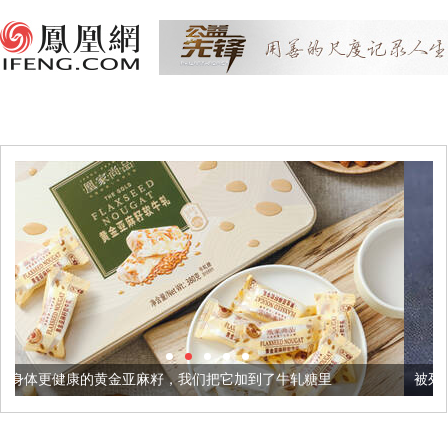
麻籽，我们把它加到了牛轧糖里
被列入佛家七宝的它到底有