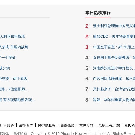
本日热榜排行
1
澳大利亚总理称中方无兴
2
澳大利亚布里斯班
微软CEO：去年特朗普要我们收
3
人多高 车厢内缺氧
中国空军官宣：歼-20用
4
了一个孕妇
女排国手晒全队聚餐照！
5
破分洪
河南醉汉闯进小学打校长，
6
外交部：两个原因
白宫回应孟晚舟案：这不
7
路，7位摄影师...
又打起来了！台湾省“行政院
8
警方现场勘察发现...
港媒：华尔街重要人物约翰·
广告服务
诚征英才
保护隐私权
免责条款
意见反馈
凤凰卫视介绍
京ICP
新媒体
版权所有
Copyright © 2019 Phoenix New Media Limited All Rights Reser