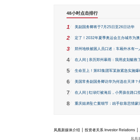
48小时点击排行
1
美副国务卿将于7月25日至26日访华
2
定了！2032年夏季奥运会主办城市为
3
郑州地铁被困人员口述：车厢外水有一
4
在人间 | 亲历郑州暴雨：我用皮划艇救
5
生命至上！第83集团军某旅紧急实施爆
6
美国常务副国务卿访华为何选在天津？
7
在人间 | 红绿灯被淹后，小男孩在路口指
8
重庆姐弟坠亡案细节：凶手欲靠悲情蒙混 
凤凰新媒体介绍
投资者关系 Investor Relations
凤凰