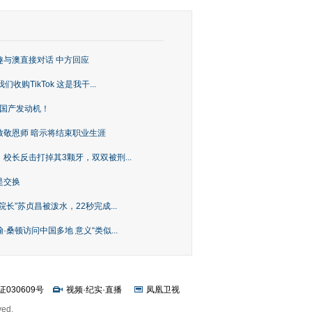
趣与澳直接对话 中方回应
购TikTok 这是我干...
上国产发动机！
致敬恩师 暗示将结束职业生涯
校长反击打掉其3颗牙，双双被刑...
是交换
长”苏贞昌被泼水，22秒完成...
桑顿访问中国多地 意义“类似...
证030609号
视频
·
纪实
·
直播
凤凰卫视
ved.