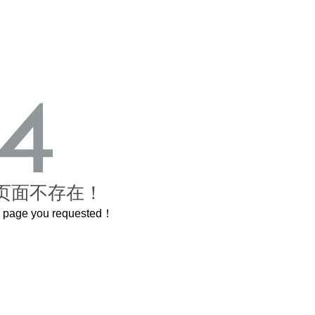
页面不存在！
he page you requested！
这个3.2米的长卷，还原了600岁的紫禁城
曲