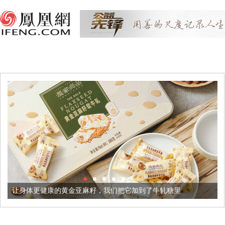
康的黄金亚麻籽，我们把它加到了牛轧糖里
被列入佛家七宝的