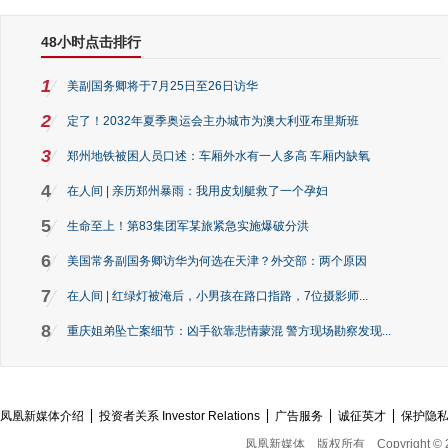
48小时点击排行
1
美副国务卿将于7月25日至26日访华
2
定了！2032年夏季奥运会主办城市为澳大利亚布里斯班
3
郑州地铁被困人员口述：车厢外水有一人多高 车厢内缺氧
4
在人间 | 亲历郑州暴雨：我用皮划艇救了一个孕妇
5
生命至上！第83集团军某旅紧急实施爆破分洪
6
美国常务副国务卿访华为何选在天津？外交部：两个原因
7
在人间 | 红绿灯被淹后，小男孩在路口指路，7位摄影师...
8
重庆姐弟坠亡案细节：凶手欲靠悲情蒙混 警方现场勘察发现...
凤凰新媒体介绍
投资者关系 Investor Relations
广告服务
诚征英才
保护隐
凤凰新媒体
版权所有
Copyright © 