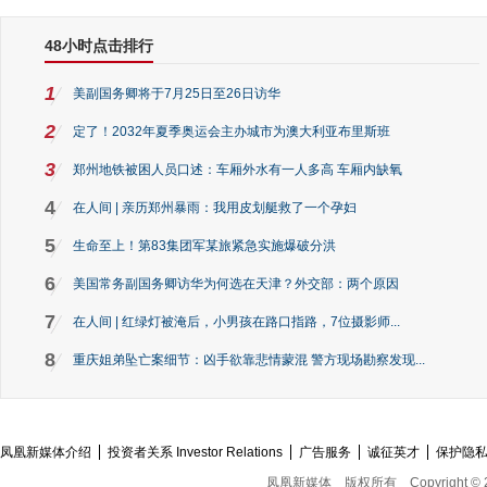
48小时点击排行
1
美副国务卿将于7月25日至26日访华
2
定了！2032年夏季奥运会主办城市为澳大利亚布里斯班
3
郑州地铁被困人员口述：车厢外水有一人多高 车厢内缺氧
4
在人间 | 亲历郑州暴雨：我用皮划艇救了一个孕妇
5
生命至上！第83集团军某旅紧急实施爆破分洪
6
美国常务副国务卿访华为何选在天津？外交部：两个原因
7
在人间 | 红绿灯被淹后，小男孩在路口指路，7位摄影师...
8
重庆姐弟坠亡案细节：凶手欲靠悲情蒙混 警方现场勘察发现...
凤凰新媒体介绍
投资者关系 Investor Relations
广告服务
诚征英才
保护隐
凤凰新媒体
版权所有
Copyright © 