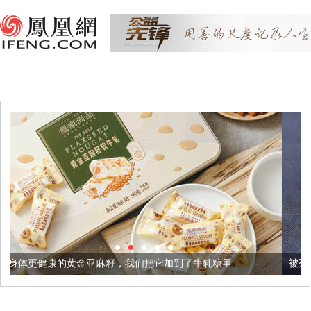
亚麻籽，我们把它加到了牛轧糖里
被列入佛家七宝的它到底