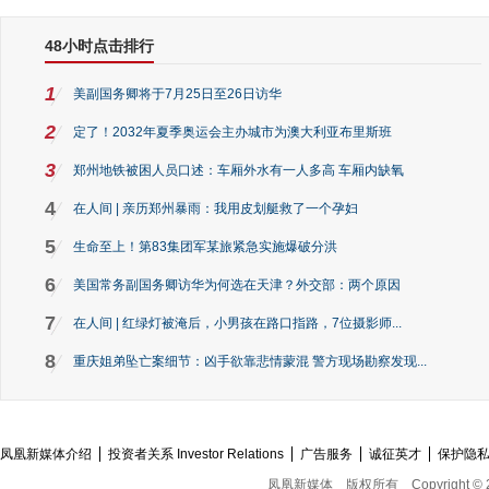
48小时点击排行
1
美副国务卿将于7月25日至26日访华
2
定了！2032年夏季奥运会主办城市为澳大利亚布里斯班
3
郑州地铁被困人员口述：车厢外水有一人多高 车厢内缺氧
4
在人间 | 亲历郑州暴雨：我用皮划艇救了一个孕妇
5
生命至上！第83集团军某旅紧急实施爆破分洪
6
美国常务副国务卿访华为何选在天津？外交部：两个原因
7
在人间 | 红绿灯被淹后，小男孩在路口指路，7位摄影师...
8
重庆姐弟坠亡案细节：凶手欲靠悲情蒙混 警方现场勘察发现...
凤凰新媒体介绍
投资者关系 Investor Relations
广告服务
诚征英才
保护隐
凤凰新媒体
版权所有
Copyright © 