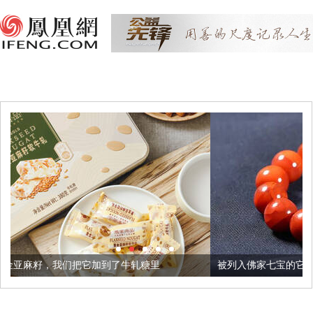
加到了牛轧糖里
被列入佛家七宝的它到底有多美？