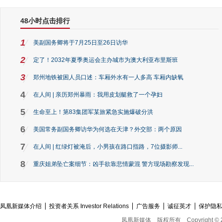
48小时点击排行
1
美副国务卿将于7月25日至26日访华
2
定了！2032年夏季奥运会主办城市为澳大利亚布里斯班
3
郑州地铁被困人员口述：车厢外水有一人多高 车厢内缺氧
4
在人间 | 亲历郑州暴雨：我用皮划艇救了一个孕妇
5
生命至上！第83集团军某旅紧急实施爆破分洪
6
美国常务副国务卿访华为何选在天津？外交部：两个原因
7
在人间 | 红绿灯被淹后，小男孩在路口指路，7位摄影师...
8
重庆姐弟坠亡案细节：凶手欲靠悲情蒙混 警方现场勘察发现...
凤凰新媒体介绍
投资者关系 Investor Relations
广告服务
诚征英才
保护隐
凤凰新媒体
版权所有
Copyright © 