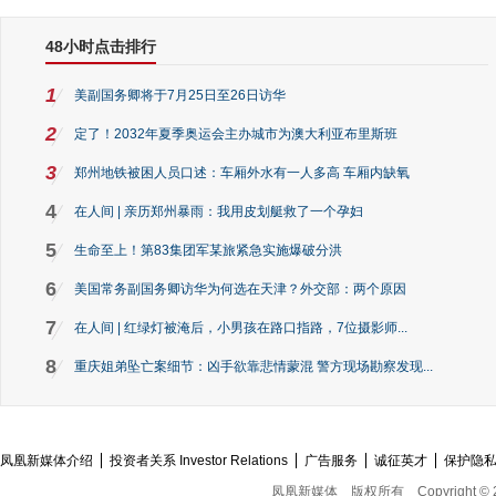
48小时点击排行
1
美副国务卿将于7月25日至26日访华
2
定了！2032年夏季奥运会主办城市为澳大利亚布里斯班
3
郑州地铁被困人员口述：车厢外水有一人多高 车厢内缺氧
4
在人间 | 亲历郑州暴雨：我用皮划艇救了一个孕妇
5
生命至上！第83集团军某旅紧急实施爆破分洪
6
美国常务副国务卿访华为何选在天津？外交部：两个原因
7
在人间 | 红绿灯被淹后，小男孩在路口指路，7位摄影师...
8
重庆姐弟坠亡案细节：凶手欲靠悲情蒙混 警方现场勘察发现...
凤凰新媒体介绍
投资者关系 Investor Relations
广告服务
诚征英才
保护隐
凤凰新媒体
版权所有
Copyright © 