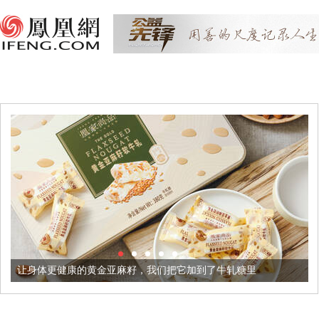
健康的黄金亚麻籽，我们把它加到了牛轧糖里
被列入佛家七