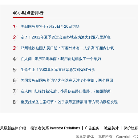
48小时点击排行
1
美副国务卿将于7月25日至26日访华
2
定了！2032年夏季奥运会主办城市为澳大利亚布里斯班
3
郑州地铁被困人员口述：车厢外水有一人多高 车厢内缺氧
4
在人间 | 亲历郑州暴雨：我用皮划艇救了一个孕妇
5
生命至上！第83集团军某旅紧急实施爆破分洪
6
美国常务副国务卿访华为何选在天津？外交部：两个原因
7
在人间 | 红绿灯被淹后，小男孩在路口指路，7位摄影师...
8
重庆姐弟坠亡案细节：凶手欲靠悲情蒙混 警方现场勘察发现...
凤凰新媒体介绍
投资者关系 Investor Relations
广告服务
诚征英才
保护隐
凤凰新媒体
版权所有
Copyright © 