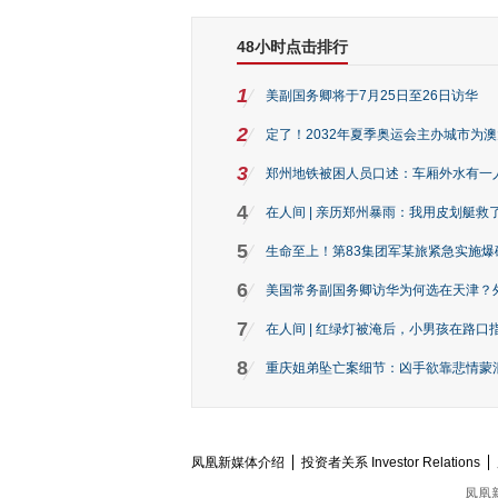
48小时点击排行
1
美副国务卿将于7月25日至26日访华
2
定了！2032年夏季奥运会主办城市为
3
郑州地铁被困人员口述：车厢外水有一
4
在人间 | 亲历郑州暴雨：我用皮划艇救
5
生命至上！第83集团军某旅紧急实施爆
6
美国常务副国务卿访华为何选在天津？
7
在人间 | 红绿灯被淹后，小男孩在路口指
8
重庆姐弟坠亡案细节：凶手欲靠悲情蒙混 
凤凰新媒体介绍
投资者关系 Investor Relations
凤凰