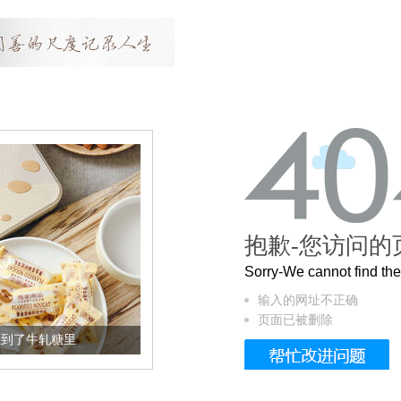
抱歉-您访问的
Sorry-We cannot find t
输入的网址不正确
页面已被删除
牛轧糖里
被列入佛家七宝的它到底有多美？