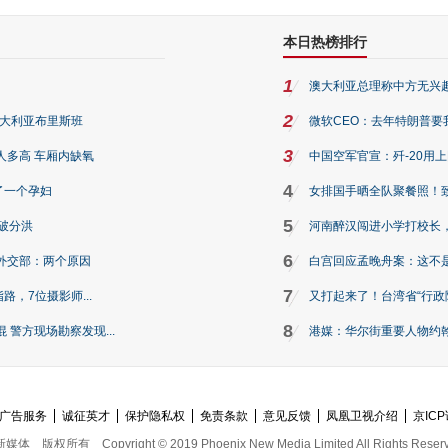
本日热榜排行
1
澳大利亚总理称中方无兴
2
澳大利亚布里斯班
微软CEO：去年特朗普要我们收
3
人多高 车厢内缺氧
中国空军官宣：歼-20用
4
了一个孕妇
女排国手晒全队聚餐照！
5
破分洪
河南醉汉闯进小学打校长，
6
外交部：两个原因
白宫回应孟晚舟案：这不
7
路，7位摄影师...
又打起来了！台湾省“行政院
8
警方现场勘察发现...
港媒：华尔街重要人物约翰·
广告服务
诚征英才
保护隐私权
免责条款
意见反馈
凤凰卫视介绍
京ICP
新媒体
版权所有
Copyright © 2019 Phoenix New Media Limited All Rights Reser