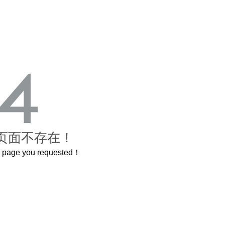
页面不存在！
he page you requested！
这个3.2米的长卷，还原了600岁的紫禁城