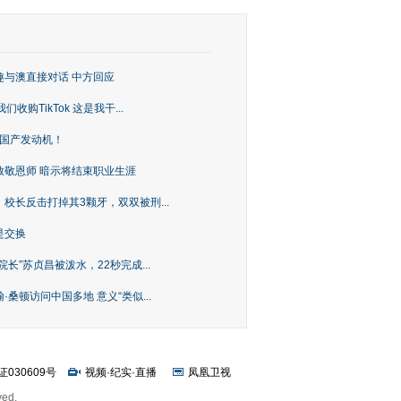
趣与澳直接对话 中方回应
购TikTok 这是我干...
上国产发动机！
致敬恩师 暗示将结束职业生涯
校长反击打掉其3颗牙，双双被刑...
是交换
长”苏贞昌被泼水，22秒完成...
桑顿访问中国多地 意义“类似...
证030609号
视频
·
纪实
·
直播
凤凰卫视
ved.