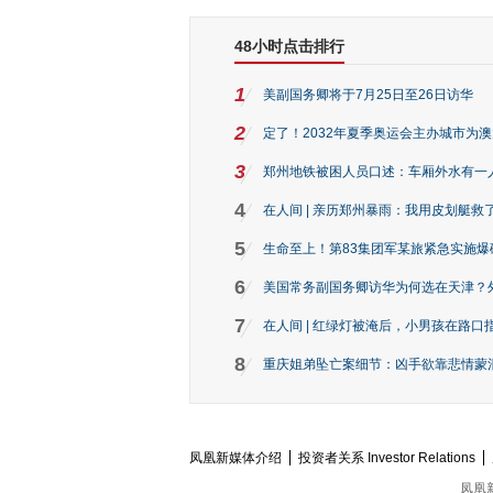
48小时点击排行
1
美副国务卿将于7月25日至26日访华
2
定了！2032年夏季奥运会主办城市为
3
郑州地铁被困人员口述：车厢外水有一
4
在人间 | 亲历郑州暴雨：我用皮划艇救
5
生命至上！第83集团军某旅紧急实施爆
6
美国常务副国务卿访华为何选在天津？
7
在人间 | 红绿灯被淹后，小男孩在路口指
8
重庆姐弟坠亡案细节：凶手欲靠悲情蒙混 
凤凰新媒体介绍
投资者关系 Investor Relations
凤凰