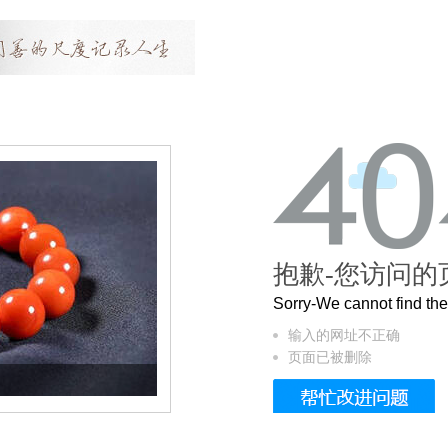
抱歉-您访问的
Sorry-We cannot find t
输入的网址不正确
页面已被删除
这个3.2米的长卷，还原了600岁的紫禁城