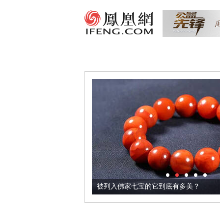
把它加到了牛轧糖里
被列入佛家七宝的它到底有多美？