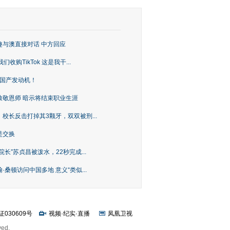
趣与澳直接对话 中方回应
购TikTok 这是我干...
上国产发动机！
致敬恩师 暗示将结束职业生涯
校长反击打掉其3颗牙，双双被刑...
是交换
长”苏贞昌被泼水，22秒完成...
桑顿访问中国多地 意义“类似...
证030609号
视频
·
纪实
·
直播
凤凰卫视
ved.