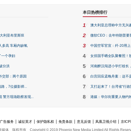
本日热榜排行
1
澳大利亚总理称中方无兴
2
澳大利亚布里斯班
微软CEO：去年特朗普要我们收
3
人多高 车厢内缺氧
中国空军官宣：歼-20用
4
了一个孕妇
女排国手晒全队聚餐照！
5
破分洪
河南醉汉闯进小学打校长，
6
外交部：两个原因
白宫回应孟晚舟案：这不
7
路，7位摄影师...
又打起来了！台湾省“行政院
8
警方现场勘察发现...
港媒：华尔街重要人物约翰·
广告服务
诚征英才
保护隐私权
免责条款
意见反馈
凤凰卫视介绍
京ICP
新媒体
版权所有
Copyright © 2019 Phoenix New Media Limited All Rights Reser