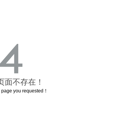
页面不存在！
he page you requested！
曲奇届的“爱马仕”把你的爱封在罐子里送给TA