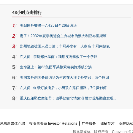
48小时点击排行
1
美副国务卿将于7月25日至26日访华
2
定了！2032年夏季奥运会主办城市为澳大利亚布里斯班
3
郑州地铁被困人员口述：车厢外水有一人多高 车厢内缺氧
4
在人间 | 亲历郑州暴雨：我用皮划艇救了一个孕妇
5
生命至上！第83集团军某旅紧急实施爆破分洪
6
美国常务副国务卿访华为何选在天津？外交部：两个原因
7
在人间 | 红绿灯被淹后，小男孩在路口指路，7位摄影师...
8
重庆姐弟坠亡案细节：凶手欲靠悲情蒙混 警方现场勘察发现...
凤凰新媒体介绍
投资者关系 Investor Relations
广告服务
诚征英才
保护隐
凤凰新媒体
版权所有
Copyright © 