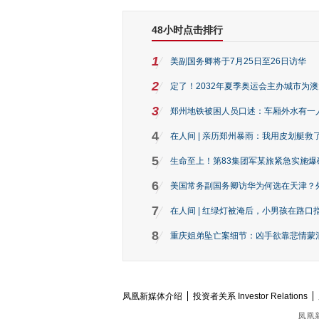
48小时点击排行
1
美副国务卿将于7月25日至26日访华
2
定了！2032年夏季奥运会主办城市为
3
郑州地铁被困人员口述：车厢外水有一
4
在人间 | 亲历郑州暴雨：我用皮划艇救
5
生命至上！第83集团军某旅紧急实施爆
6
美国常务副国务卿访华为何选在天津？
7
在人间 | 红绿灯被淹后，小男孩在路口指
8
重庆姐弟坠亡案细节：凶手欲靠悲情蒙混 
凤凰新媒体介绍
投资者关系 Investor Relations
凤凰