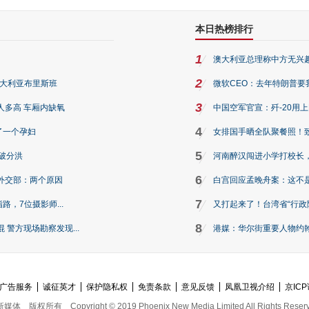
本日热榜排行
1
澳大利亚总理称中方无兴
2
澳大利亚布里斯班
微软CEO：去年特朗普要我们收
3
人多高 车厢内缺氧
中国空军官宣：歼-20用
4
了一个孕妇
女排国手晒全队聚餐照！
5
破分洪
河南醉汉闯进小学打校长，
6
外交部：两个原因
白宫回应孟晚舟案：这不
7
路，7位摄影师...
又打起来了！台湾省“行政院
8
警方现场勘察发现...
港媒：华尔街重要人物约翰·
广告服务
诚征英才
保护隐私权
免责条款
意见反馈
凤凰卫视介绍
京ICP
新媒体
版权所有
Copyright © 2019 Phoenix New Media Limited All Rights Reser