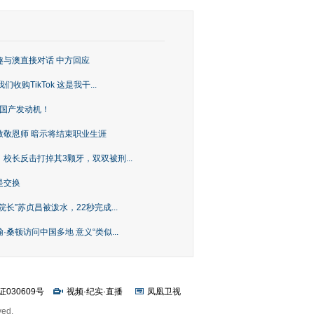
趣与澳直接对话 中方回应
购TikTok 这是我干...
上国产发动机！
致敬恩师 暗示将结束职业生涯
校长反击打掉其3颗牙，双双被刑...
是交换
长”苏贞昌被泼水，22秒完成...
桑顿访问中国多地 意义“类似...
证030609号
视频
·
纪实
·
直播
凤凰卫视
ved.