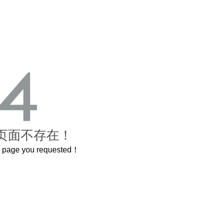
页面不存在！
he page you requested！
这个3.2米的长卷，还原了600岁的紫禁城