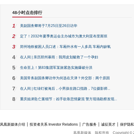
48小时点击排行
1
美副国务卿将于7月25日至26日访华
2
定了！2032年夏季奥运会主办城市为澳大利亚布里斯班
3
郑州地铁被困人员口述：车厢外水有一人多高 车厢内缺氧
4
在人间 | 亲历郑州暴雨：我用皮划艇救了一个孕妇
5
生命至上！第83集团军某旅紧急实施爆破分洪
6
美国常务副国务卿访华为何选在天津？外交部：两个原因
7
在人间 | 红绿灯被淹后，小男孩在路口指路，7位摄影师...
8
重庆姐弟坠亡案细节：凶手欲靠悲情蒙混 警方现场勘察发现...
凤凰新媒体介绍
投资者关系 Investor Relations
广告服务
诚征英才
保护隐
凤凰新媒体
版权所有
Copyright © 