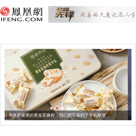
金亚麻籽，我们把它加到了牛轧糖里
被列入佛家七宝的它到