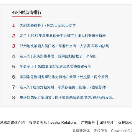
48小时点击排行
1
美副国务卿将于7月25日至26日访华
2
定了！2032年夏季奥运会主办城市为澳大利亚布里斯班
3
郑州地铁被困人员口述：车厢外水有一人多高 车厢内缺氧
4
在人间 | 亲历郑州暴雨：我用皮划艇救了一个孕妇
5
生命至上！第83集团军某旅紧急实施爆破分洪
6
美国常务副国务卿访华为何选在天津？外交部：两个原因
7
在人间 | 红绿灯被淹后，小男孩在路口指路，7位摄影师...
8
重庆姐弟坠亡案细节：凶手欲靠悲情蒙混 警方现场勘察发现...
凤凰新媒体介绍
投资者关系 Investor Relations
广告服务
诚征英才
保护隐
凤凰新媒体
版权所有
Copyright © 