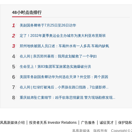
48小时点击排行
1
美副国务卿将于7月25日至26日访华
2
定了！2032年夏季奥运会主办城市为澳大利亚布里斯班
3
郑州地铁被困人员口述：车厢外水有一人多高 车厢内缺氧
4
在人间 | 亲历郑州暴雨：我用皮划艇救了一个孕妇
5
生命至上！第83集团军某旅紧急实施爆破分洪
6
美国常务副国务卿访华为何选在天津？外交部：两个原因
7
在人间 | 红绿灯被淹后，小男孩在路口指路，7位摄影师...
8
重庆姐弟坠亡案细节：凶手欲靠悲情蒙混 警方现场勘察发现...
凤凰新媒体介绍
投资者关系 Investor Relations
广告服务
诚征英才
保护隐
凤凰新媒体
版权所有
Copyright © 