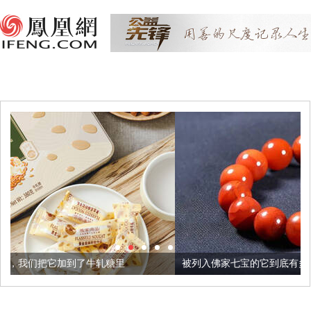
牛轧糖里
被列入佛家七宝的它到底有多美？