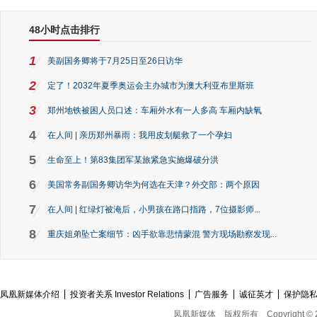
48小时点击排行
1
美副国务卿将于7月25日至26日访华
2
定了！2032年夏季奥运会主办城市为澳大利亚布里斯班
3
郑州地铁被困人员口述：车厢外水有一人多高 车厢内缺氧
4
在人间 | 亲历郑州暴雨：我用皮划艇救了一个孕妇
5
生命至上！第83集团军某旅紧急实施爆破分洪
6
美国常务副国务卿访华为何选在天津？外交部：两个原因
7
在人间 | 红绿灯被淹后，小男孩在路口指路，7位摄影师...
8
重庆姐弟坠亡案细节：凶手欲靠悲情蒙混 警方现场勘察发现...
凤凰新媒体介绍
投资者关系 Investor Relations
广告服务
诚征英才
保护隐
凤凰新媒体
版权所有
Copyright © 