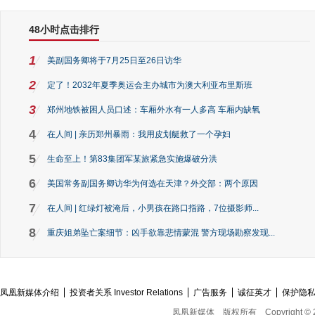
48小时点击排行
1
美副国务卿将于7月25日至26日访华
2
定了！2032年夏季奥运会主办城市为澳大利亚布里斯班
3
郑州地铁被困人员口述：车厢外水有一人多高 车厢内缺氧
4
在人间 | 亲历郑州暴雨：我用皮划艇救了一个孕妇
5
生命至上！第83集团军某旅紧急实施爆破分洪
6
美国常务副国务卿访华为何选在天津？外交部：两个原因
7
在人间 | 红绿灯被淹后，小男孩在路口指路，7位摄影师...
8
重庆姐弟坠亡案细节：凶手欲靠悲情蒙混 警方现场勘察发现...
凤凰新媒体介绍
投资者关系 Investor Relations
广告服务
诚征英才
保护隐
凤凰新媒体
版权所有
Copyright © 